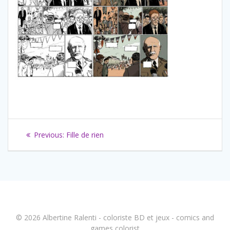
Navigation
Previous
Previous:
Fille de rien
de
post:
l’article
© 2026 Albertine Ralenti - coloriste BD et jeux - comics and
games colorist