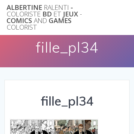
Skip
ALBERTINE
RALENTI
-
to
COLORISTE
BD
ET
JEUX
-
content
COMICS
AND
GAMES
COLORIST
fille_pl34
fille_pl34