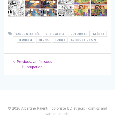
BANDE DESSINÉE
CHRIS ALLIEL
COLORISTE
GLÉNAT
JEUNESSE
MÉCHA
ROBOT
SCIENCE FICTION
Navigation
Previous
Previous:
Un flic sous
de
post:
l’Occupation
l’article
© 2026 Albertine Ralenti - coloriste BD et jeux - comics and
games colorist