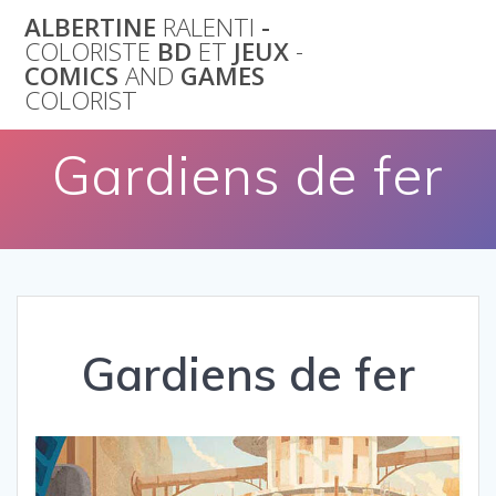
Skip
ALBERTINE
RALENTI
-
to
COLORISTE
BD
ET
JEUX
-
content
COMICS
AND
GAMES
COLORIST
Gardiens de fer
Gardiens de fer