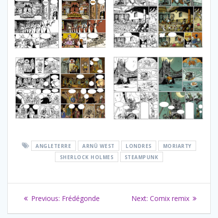
ANGLETERRE
ARNÜ WEST
LONDRES
MORIARTY
SHERLOCK HOLMES
STEAMPUNK
Navigation
Previous
Next
Previous:
Frédégonde
Next:
Comix remix
de
post:
post: