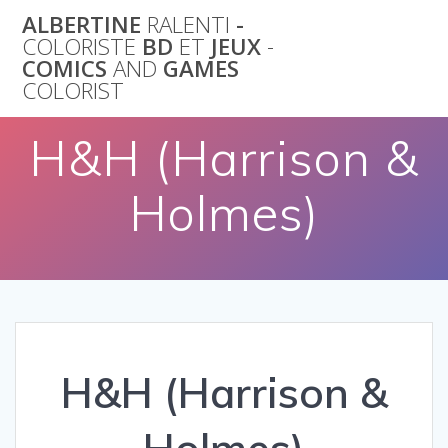
Skip
ALBERTINE
RALENTI
-
to
COLORISTE
BD
ET
JEUX
-
content
COMICS
AND
GAMES
COLORIST
H&H (Harrison &
Holmes)
H&H (Harrison &