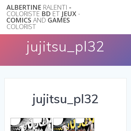
Skip
ALBERTINE
RALENTI
-
to
COLORISTE
BD
ET
JEUX
-
content
COMICS
AND
GAMES
COLORIST
jujitsu_pl32
jujitsu_pl32