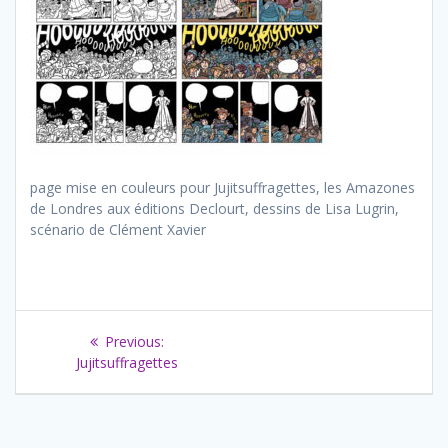
page mise en couleurs pour Jujitsuffragettes, les Amazones
de Londres aux éditions Declourt, dessins de Lisa Lugrin,
scénario de Clément Xavier
Navigation
Previous
Previous:
de
post:
Jujitsuffragettes
l’article