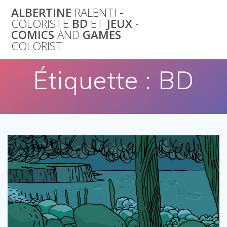
Skip
ALBERTINE
RALENTI
-
to
COLORISTE
BD
ET
JEUX
-
content
COMICS
AND
GAMES
COLORIST
Étiquette :
BD