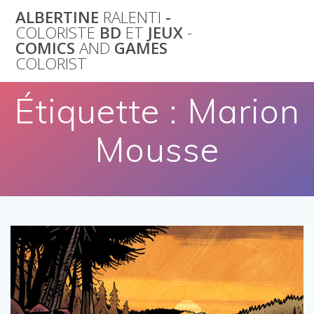
Skip
ALBERTINE
RALENTI
-
to
COLORISTE
BD
ET
JEUX
-
content
COMICS
AND
GAMES
COLORIST
Étiquette :
Marion
Mousse