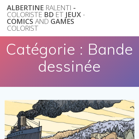
Skip
ALBERTINE
RALENTI
-
to
COLORISTE
BD
ET
JEUX
-
content
COMICS
AND
GAMES
COLORIST
Catégorie :
Bande
dessinée